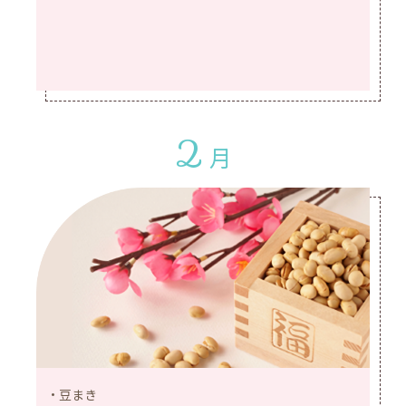
2
月
豆まき