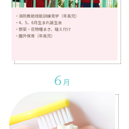
消防教助技能訓練見学（年長児）
4、5、6月生まれ誕生会
野菜・花物種まき、植え付け
園外保育（年長児）
6
月