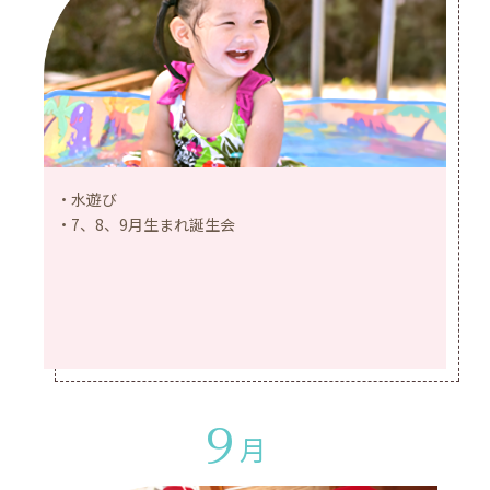
水遊び
7、8、9月生まれ誕生会
9
月