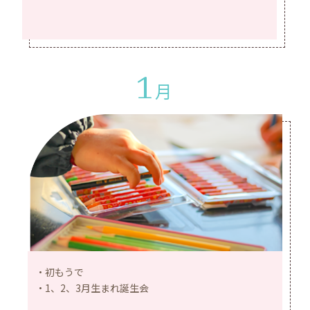
1
月
初もうで
1、2、3月生まれ誕生会