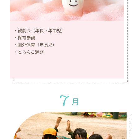
観劇会（年長・年中児）
保育参観
園外保育（年長児）
どろんこ遊び
7
月