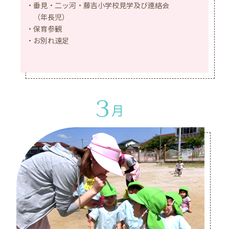
垂見・二ッ河・藤吉小学校見学及び連絡会
（年長児）
保育参観
お別れ遠足
3
月