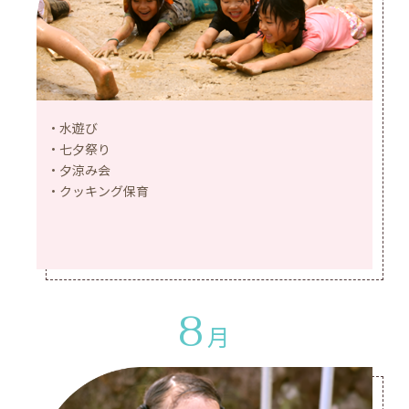
水遊び
七夕祭り
夕涼み会
クッキング保育
8
月